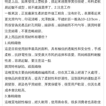
明是上品。如果發現上漿較多，摸起來感覺厚實但很硬，布料柔軟
易起皺不成型，就不建議選擇了。2.注意工作
一般來說，正規廠家生產的套件做工精良，沒有針孔，表層看起來
更光滑均勻，印花清晰，光澤飽滿，平縫針距一般為10~12/3cm，
而假冒偽劣產品針孔明顯，線跡長，線跡細而不均勻等，購買時要
注意細看，不要忽略細節。
床上用品的常用材料有哪些？
1.純棉織物
這是目前使用頻率最高的面料。具有極佳的透氣性和安全性，手感
柔軟，抗靜電性強，深受廣大市民的追捧和喜愛。而純棉面料耐酸
性差，容易起皺。要注意這一點
購買時有缺陷。緞面織物
這種質地主要由純棉纖維編織而成，但在其工藝上經過了火處理，
使物品的密度更高，提高了柔韌性和舒適性。這類面料的優點是不
易變形、易染色平滑細密、厚實保暖等，很受用戶歡迎，但其生產
成本會比較高。
3.滌棉織物
這種質地韌性極佳，經久耐用，使用壽命長。很多消費者也喜歡使